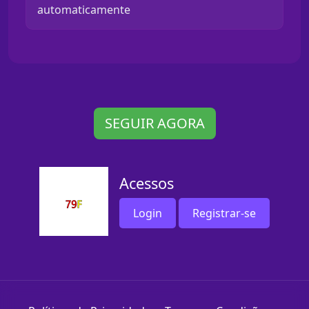
automaticamente
SEGUIR AGORA
Acessos
Login
Registrar-se