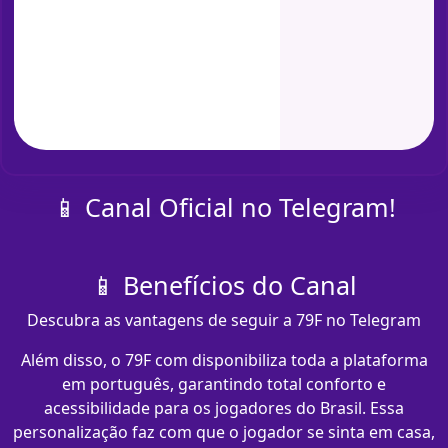
📱 Canal Oficial no Telegram!
📱 Benefícios do Canal
Descubra as vantagens de seguir a 79F no Telegram
Além disso, o 79F com​ disponibiliza toda a plataforma
em português, garantindo total conforto e
acessibilidade para os jogadores do Brasil. Essa
personalização faz com que o jogador se sinta em casa,