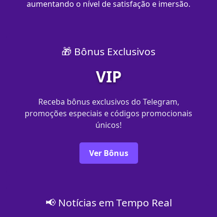
aumentando o nível de satisfação e imersão.
🎁 Bônus Exclusivos
VIP
Receba bônus exclusivos do Telegram,
promoções especiais e códigos promocionais
únicos!
Ver Bônus
📢 Notícias em Tempo Real