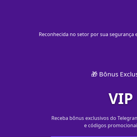
Reconhecida no setor por sua segurança e
🎁 Bônus Exclu
VIP
Receba bônus exclusivos do Telegra
e códigos promocionai