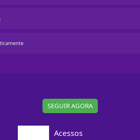
a
aticamente
SEGUIR AGORA
Acessos