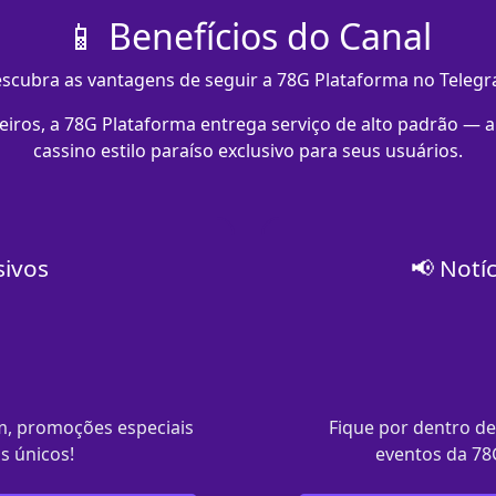
📱 Benefícios do Canal
scubra as vantagens de seguir a 78G Plataforma no Teleg
eiros, a 78G Plataforma entrega serviço de alto padrão — a
cassino estilo paraíso exclusivo para seus usuários.
sivos
📢 Notí
m, promoções especiais
Fique por dentro d
s únicos!
eventos da 78