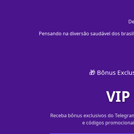
De
Pensando na diversão saudável dos brasil
🎁 Bônus Exclu
VIP
Receba bônus exclusivos do Telegra
e códigos promocionai