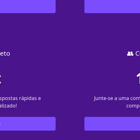
reto
👥 
t
espostas rápidas e
Junte-se a uma com
lizado!
compa
e