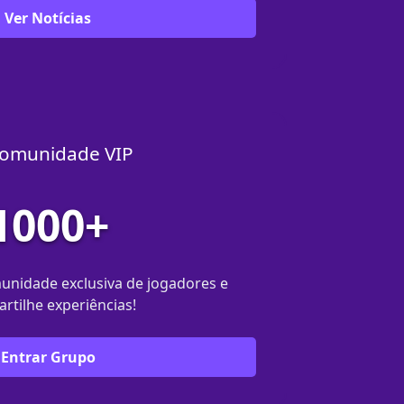
Ver Notícias
Comunidade VIP
1000+
unidade exclusiva de jogadores e
rtilhe experiências!
Entrar Grupo