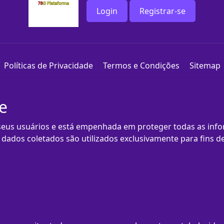
Login
Registrar-se
Políticas de Privacidade
Termos e Condições
Sitemap
de
 seus usuários e está empenhada em proteger todas as inf
dados coletados são utilizados exclusivamente para fins d