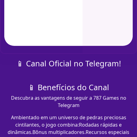
📱 Canal Oficial no Telegram!
📱 Benefícios do Canal
Descubra as vantagens de seguir a 787 Games no
Telegram
Ambientado em um universo de pedras preciosas
cintilantes, o jogo combina:Rodadas rápidas e
dinâmicas.Bônus multiplicadores.Recursos especiais