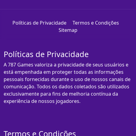
Políticas de Privacidade
Termos e Condições
Sitemap
Políticas de Privacidade
A 787 Games valoriza a privacidade de seus usuários e
está empenhada em proteger todas as informações
pessoais fornecidas durante o uso de nossos canais de
comunicação. Todos os dados coletados são utilizados
exclusivamente para fins de melhoria contínua da
experiência de nossos jogadores.
Termos e Condições