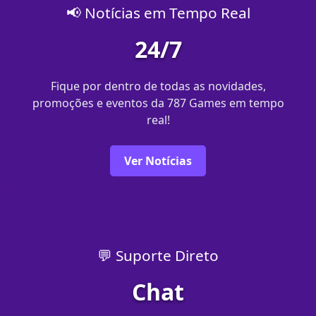
📢 Notícias em Tempo Real
24/7
Fique por dentro de todas as novidades,
promoções e eventos da 787 Games em tempo
real!
Ver Notícias
💬 Suporte Direto
Chat