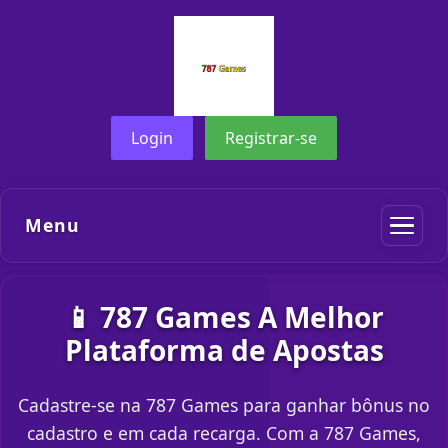
Login
Registrar-se
Menu
📱 787 Games A Melhor
Plataforma de Apostas
Cadastre-se na 787 Games para ganhar bônus no
cadastro e em cada recarga. Com a 787 Games,