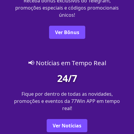
Receba bônus exclusivos do Telegram,
promoções especiais e códigos promocionais
únicos!
Ver Bônus
📢 Notícias em Tempo Real
24/7
Fique por dentro de todas as novidades,
promoções e eventos da 77Win APP em tempo
real!
Ver Notícias