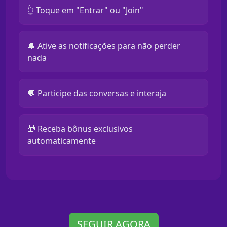
👆 Toque em "Entrar" ou "Join"
🔔 Ative as notificações para não perder
nada
💬 Participe das conversas e interaja
🎁 Receba bônus exclusivos
automaticamente
SEGUIR AGORA