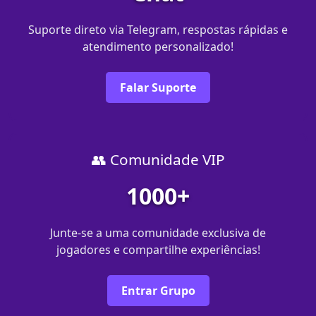
Suporte direto via Telegram, respostas rápidas e
atendimento personalizado!
Falar Suporte
👥 Comunidade VIP
1000+
Junte-se a uma comunidade exclusiva de
jogadores e compartilhe experiências!
Entrar Grupo