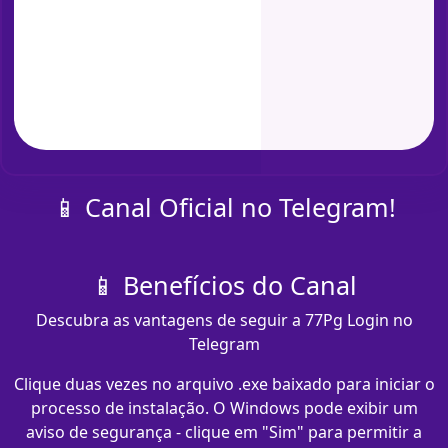
📱 Canal Oficial no Telegram!
📱 Benefícios do Canal
Descubra as vantagens de seguir a 77Pg Login no
Telegram
Clique duas vezes no arquivo .exe baixado para iniciar o
processo de instalação. O Windows pode exibir um
aviso de segurança - clique em "Sim" para permitir a