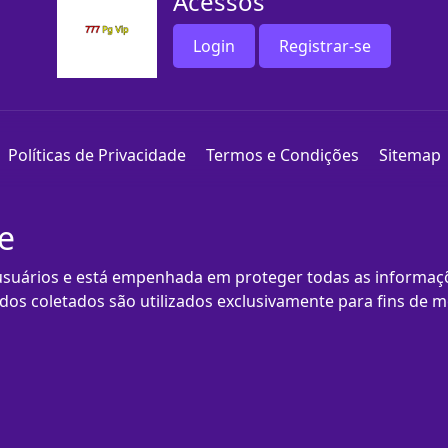
Acessos
Login
Registrar-se
Políticas de Privacidade
Termos e Condições
Sitemap
de
s usuários e está empenhada em proteger todas as informaç
os coletados são utilizados exclusivamente para fins de m