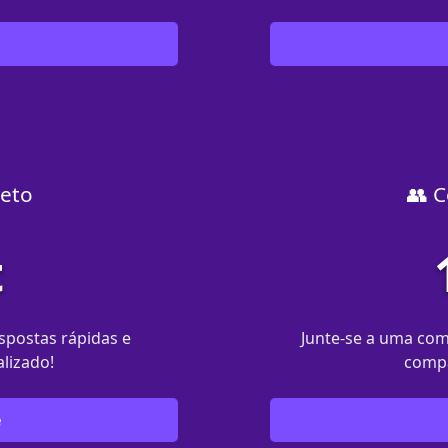
reto
👥 
t
espostas rápidas e
Junte-se a uma com
lizado!
compa
e