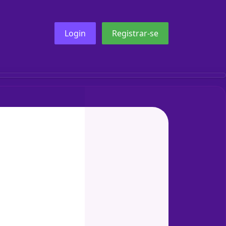
Login
Registrar-se