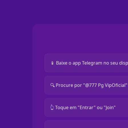
📱 Baixe o app Telegram no seu disp
🔍 Procure por "@777 Pg VipOficial"
👆 Toque em "Entrar" ou "Join"