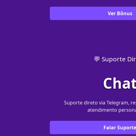
Ver Bônus
💬 Suporte Di
Cha
Suporte direto via Telegram, r
atendimento persona
Falar Suport