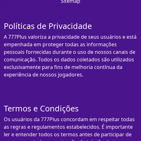
Sitemap
Políticas de Privacidade
A 777Plus valoriza a privacidade de seus usuários e está
empenhada em proteger todas as informações
pessoais fornecidas durante o uso de nossos canais de
comunicação. Todos os dados coletados são utilizados
exclusivamente para fins de melhoria contínua da
experiência de nossos jogadores.
Termos e Condições
Os usuários da 777Plus concordam em respeitar todas
as regras e regulamentos estabelecidos. É importante
ler e entender todos os termos antes de participar de