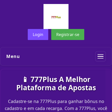
Login
Registrar-se
Menu
📱 777Plus A Melhor
Plataforma de Apostas
Cadastre-se na 777Plus para ganhar bônus no
cadastro e em cada recarga. Com a 777Plus, você