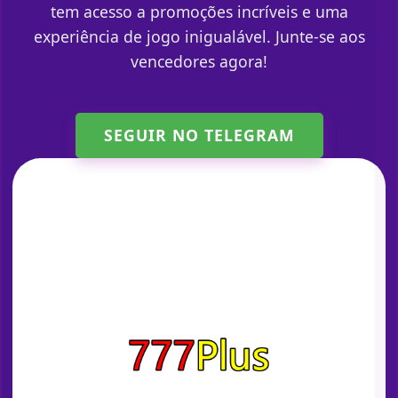
tem acesso a promoções incríveis e uma
experiência de jogo inigualável. Junte-se aos
vencedores agora!
SEGUIR NO TELEGRAM