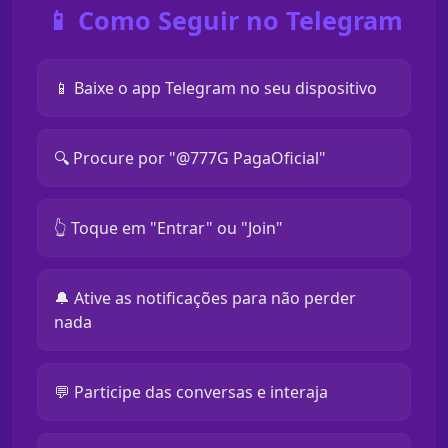
📱 Como Seguir no Telegram
📱 Baixe o app Telegram no seu dispositivo
🔍 Procure por "@777G PagaOficial"
👆 Toque em "Entrar" ou "Join"
🔔 Ative as notificações para não perder
nada
💬 Participe das conversas e interaja