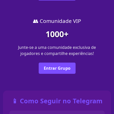
👥 Comunidade VIP
1000+
Junte-se a uma comunidade exclusiva de
jogadores e compartilhe experiências!
Entrar Grupo
📱 Como Seguir no Telegram