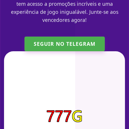
tem acesso a promoções incríveis e uma
experiência de jogo inigualável. Junte-se aos
vencedores agora!
SEGUIR NO TELEGRAM