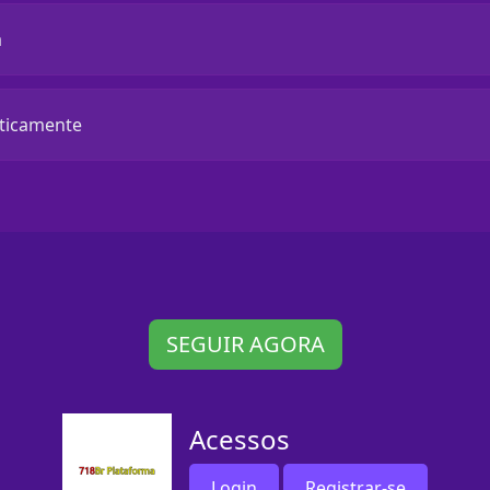
a
aticamente
SEGUIR AGORA
Acessos
Login
Registrar-se