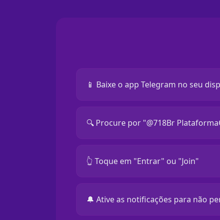
📱 Baixe o app Telegram no seu disp
🔍 Procure por "@718Br PlataformaO
👆 Toque em "Entrar" ou "Join"
🔔 Ative as notificações para não p