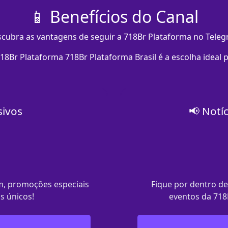
📱 Benefícios do Canal
cubra as vantagens de seguir a 718Br Plataforma no Tele
8Br Plataforma 718Br Plataforma Brasil é a escolha ideal 
sivos
📢 Notí
m, promoções especiais
Fique por dentro d
s únicos!
eventos da 718