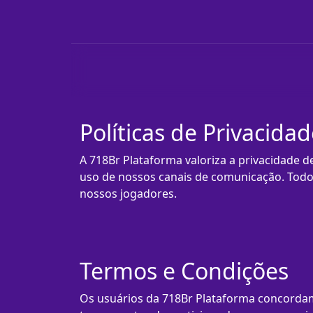
Políticas de Privacida
A 718Br Plataforma valoriza a privacidade 
uso de nossos canais de comunicação. Todos
nossos jogadores.
Termos e Condições
Os usuários da 718Br Plataforma concordam 