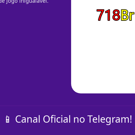
e jogo inigualável.
📱 Canal Oficial no Telegram!