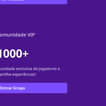
Comunidade VIP
1000+
unidade exclusiva de jogadores e
rtilhe experiências!
Entrar Grupo