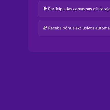
💬 Participe das conversas e interaj
🎁 Receba bônus exclusivos autom