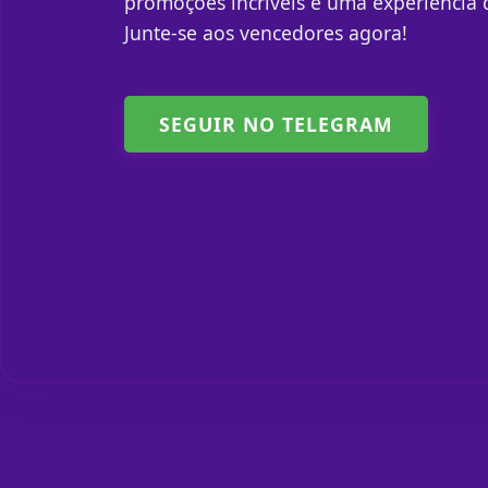
promoções incríveis e uma experiência d
Junte-se aos vencedores agora!
SEGUIR NO TELEGRAM