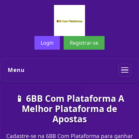
Login
Registrar-se
Menu
📱 6BB Com Plataforma A
Melhor Plataforma de
Apostas
Cadastre-se na 6BB Com Plataforma para ganhar