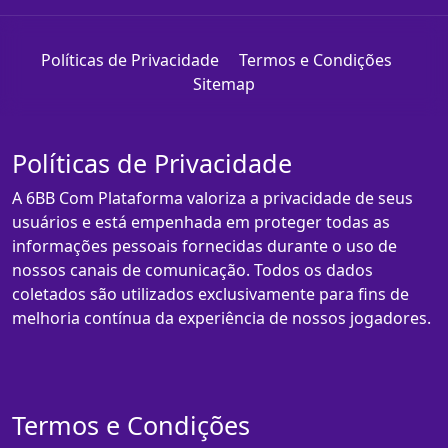
Políticas de Privacidade
Termos e Condições
Sitemap
Políticas de Privacidade
A 6BB Com Plataforma valoriza a privacidade de seus
usuários e está empenhada em proteger todas as
informações pessoais fornecidas durante o uso de
nossos canais de comunicação. Todos os dados
coletados são utilizados exclusivamente para fins de
melhoria contínua da experiência de nossos jogadores.
Termos e Condições