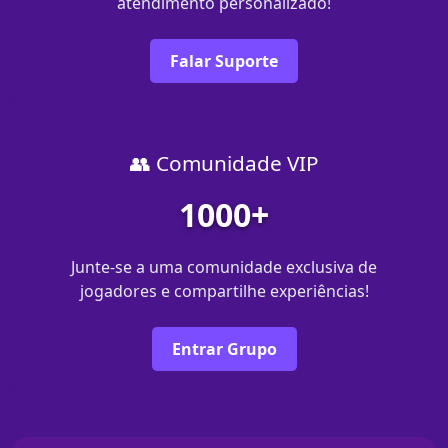
atendimento personalizado!
Falar Suporte
👥 Comunidade VIP
1000+
Junte-se a uma comunidade exclusiva de
jogadores e compartilhe experiências!
Entrar Grupo