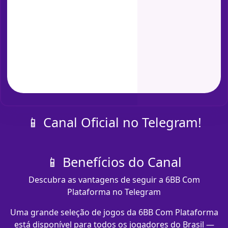
📱 Canal Oficial no Telegram!
📱 Benefícios do Canal
Descubra as vantagens de seguir a 6BB Com
Plataforma no Telegram
Uma grande seleção de jogos da 6BB Com Plataforma
está disponível para todos os jogadores do Brasil —