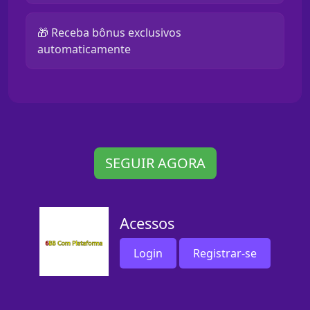
🎁 Receba bônus exclusivos
automaticamente
SEGUIR AGORA
Acessos
Login
Registrar-se