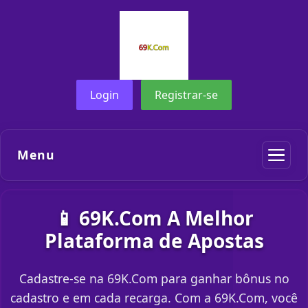
Login
Registrar-se
Menu
📱 69K.Com A Melhor
Plataforma de Apostas
Cadastre-se na 69K.Com para ganhar bônus no
cadastro e em cada recarga. Com a 69K.Com, você