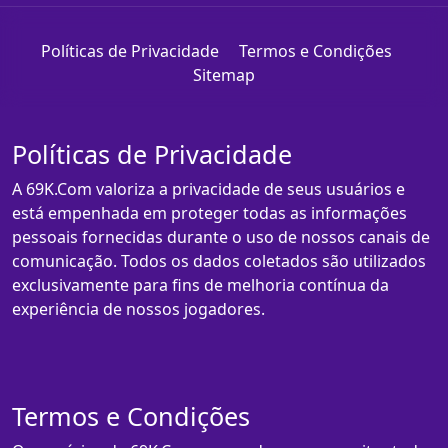
Políticas de Privacidade
Termos e Condições
Sitemap
Políticas de Privacidade
A 69K.Com valoriza a privacidade de seus usuários e
está empenhada em proteger todas as informações
pessoais fornecidas durante o uso de nossos canais de
comunicação. Todos os dados coletados são utilizados
exclusivamente para fins de melhoria contínua da
experiência de nossos jogadores.
Termos e Condições