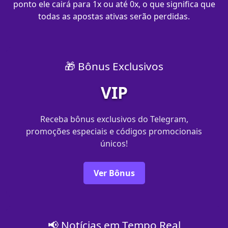
ponto ele cairá para 1x ou até 0x, o que significa que
todas as apostas ativas serão perdidas.
🎁 Bônus Exclusivos
VIP
Receba bônus exclusivos do Telegram,
promoções especiais e códigos promocionais
únicos!
Ver Bônus
📢 Notícias em Tempo Real