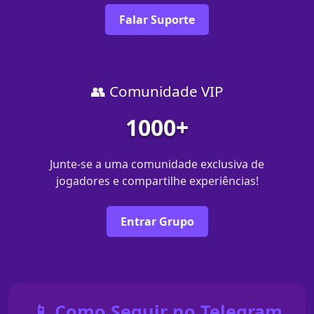
Falar Suporte
👥 Comunidade VIP
1000+
Junte-se a uma comunidade exclusiva de
jogadores e compartilhe experiências!
Entrar Grupo
📱 Como Seguir no Telegram