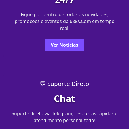
Fique por dentro de todas as novidades,
promoções e eventos da 688X.Com em tempo
real!
Ver Notícias
💬 Suporte Direto
Chat
Suporte direto via Telegram, respostas rápidas e
atendimento personalizado!