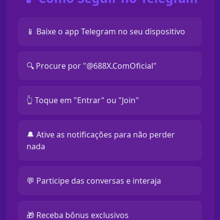
📱 Baixe o app Telegram no seu dispositivo
🔍 Procure por "@688X.ComOficial"
👆 Toque em "Entrar" ou "Join"
🔔 Ative as notificações para não perder
nada
💬 Participe das conversas e interaja
🎁 Receba bônus exclusivos