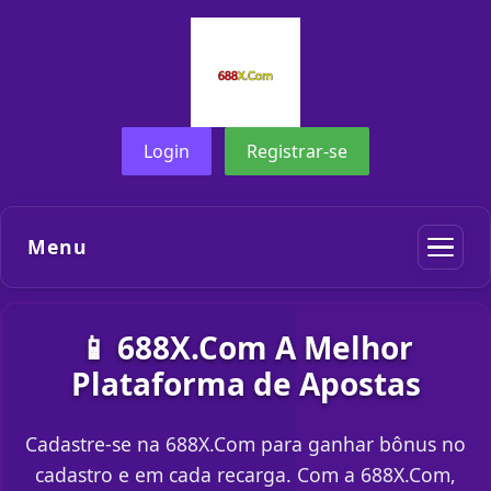
Login
Registrar-se
Menu
📱 688X.Com A Melhor
Plataforma de Apostas
Cadastre-se na 688X.Com para ganhar bônus no
cadastro e em cada recarga. Com a 688X.Com,