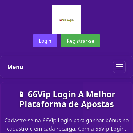
Login
Registrar-se
Menu
📱 66Vip Login A Melhor
Plataforma de Apostas
Cadastre-se na 66Vip Login para ganhar bônus no
cadastro e em cada recarga. Com a 66Vip Login,