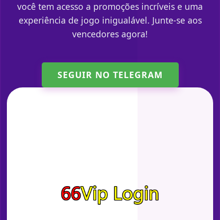
você tem acesso a promoções incríveis e uma
experiência de jogo inigualável. Junte-se aos
vencedores agora!
SEGUIR NO TELEGRAM