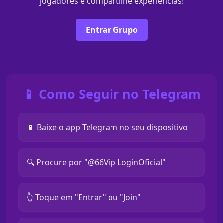
jogadores e compartilhe experiências!
Entrar Grupo
📱 Como Seguir no Telegram
📱 Baixe o app Telegram no seu dispositivo
🔍 Procure por "@66Vip LoginOficial"
👆 Toque em "Entrar" ou "Join"