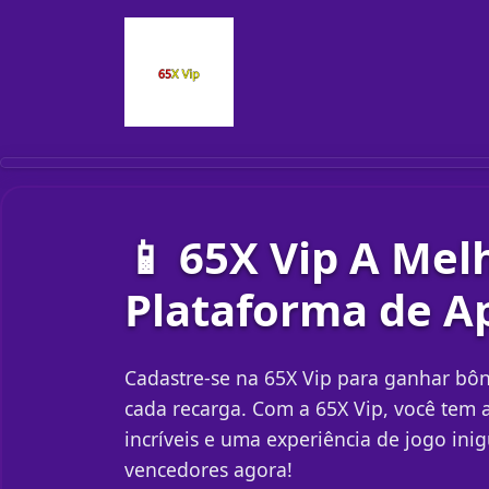
📱 65X Vip A Mel
Plataforma de A
Cadastre-se na 65X Vip para ganhar bô
cada recarga. Com a 65X Vip, você tem
incríveis e uma experiência de jogo inig
vencedores agora!