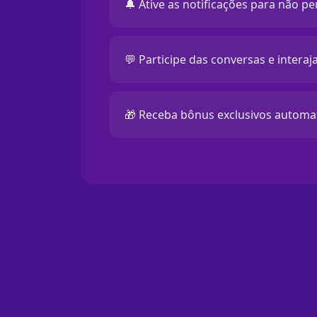
🔔 Ative as notificações para não p
💬 Participe das conversas e interaj
🎁 Receba bônus exclusivos autom