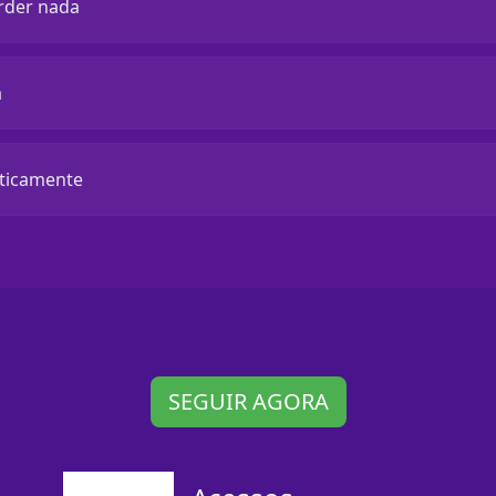
erder nada
a
aticamente
SEGUIR AGORA