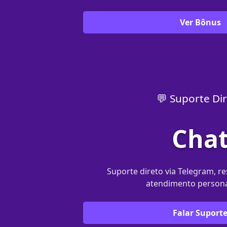
Ver Bônus
💬 Suporte Di
Cha
Suporte direto via Telegram, r
atendimento persona
Falar Suport