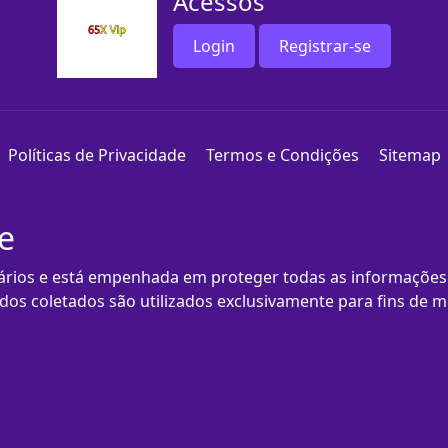
Acessos
Login
Registrar-se
Políticas de Privacidade
Termos e Condições
Sitemap
de
suários e está empenhada em proteger todas as informações
os coletados são utilizados exclusivamente para fins de m