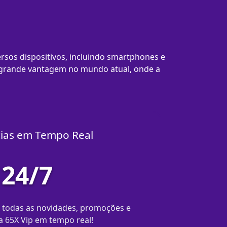
ersos dispositivos, incluindo smartphones e
 grande vantagem no mundo atual, onde a
cias em Tempo Real
24/7
e todas as novidades, promoções e
a 65X Vip em tempo real!