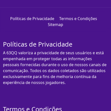
Políticas de Privacidade
Termos e Condições
Sitemap
Políticas de Privacidade
A 63QQ valoriza a privacidade de seus usuários e está
empenhada em proteger todas as informações
pessoais fornecidas durante o uso de nossos canais de
comunicação. Todos os dados coletados são utilizados
exclusivamente para fins de melhoria contínua da
experiência de nossos jogadores.
Termos e Condições