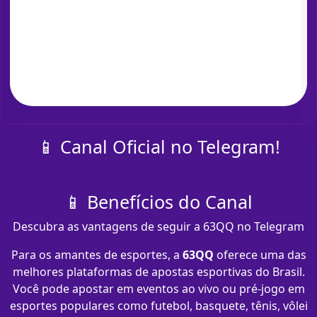
📱 Canal Oficial no Telegram!
📱 Benefícios do Canal
Descubra as vantagens de seguir a 63QQ no Telegram
Para os amantes de esportes, a
63QQ
oferece uma das
melhores plataformas de apostas esportivas do Brasil.
Você pode apostar em eventos ao vivo ou pré-jogo em
esportes populares como futebol, basquete, tênis, vôlei