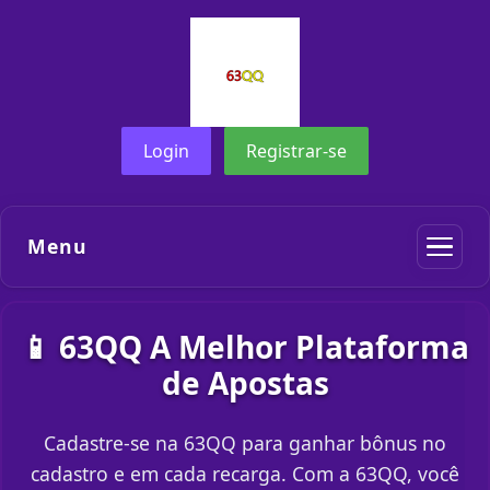
Login
Registrar-se
Menu
📱 63QQ A Melhor Plataforma
de Apostas
Cadastre-se na 63QQ para ganhar bônus no
cadastro e em cada recarga. Com a 63QQ, você