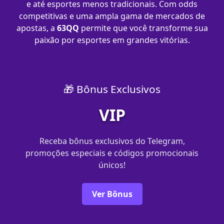
e até esportes menos tradicionais. Com odds
competitivas e uma ampla gama de mercados de
apostas, a
63QQ
permite que você transforme sua
paixão por esportes em grandes vitórias.
🎁 Bônus Exclusivos
VIP
Receba bônus exclusivos do Telegram,
promoções especiais e códigos promocionais
únicos!
Ver Bônus