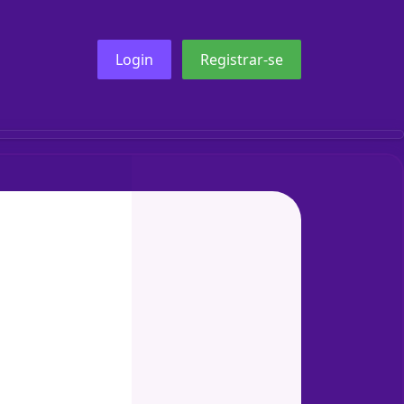
Login
Registrar-se