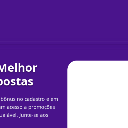
Melhor
postas
 bônus no cadastro e em
tem acesso a promoções
ualável. Junte-se aos