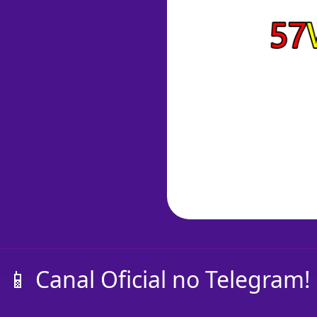
📱 Canal Oficial no Telegram!