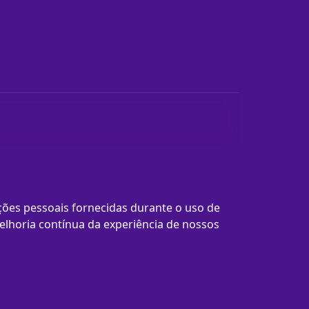
ões pessoais fornecidas durante o uso de
elhoria contínua da experiência de nossos