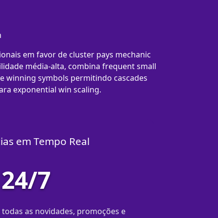
m
cionais em favor de cluster pays mechanic
lidade média-alta, combina frequent small
ove winning symbols permitindo cascades
ara exponential win scaling.
cias em Tempo Real
24/7
e todas as novidades, promoções e