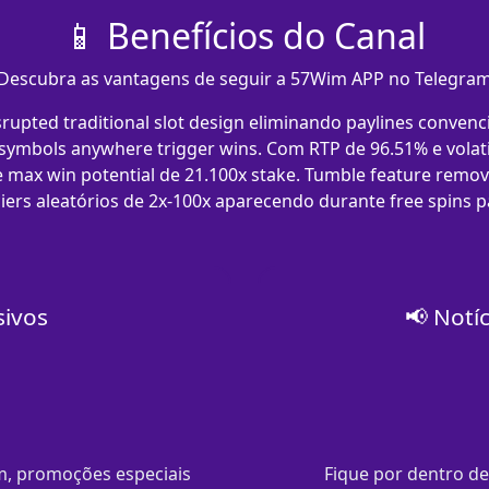
📱 Benefícios do Canal
Descubra as vantagens de seguir a 57Wim APP no Telegra
rupted traditional slot design eliminando paylines conven
ymbols anywhere trigger wins. Com RTP de 96.51% e volati
e max win potential de 21.100x stake. Tumble feature rem
iers aleatórios de 2x-100x aparecendo durante free spins p
sivos
📢 Notí
m, promoções especiais
Fique por dentro d