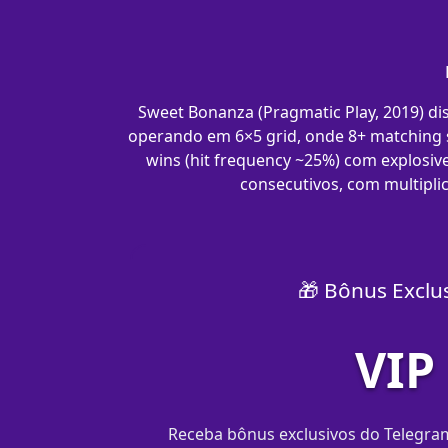
Sweet Bonanza (Pragmatic Play, 2019) dis
operando em 6×5 grid, onde 8+ matching s
wins (hit frequency ~25%) com explosiv
consecutivos, com multiplic
🎁 Bônus Exclu
VIP
Receba bônus exclusivos do Telegra