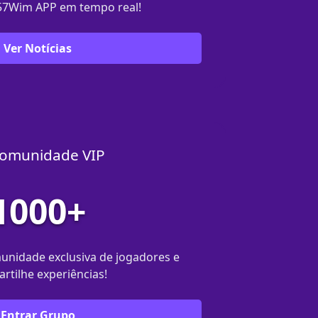
57Wim APP em tempo real!
Ver Notícias
Comunidade VIP
1000+
unidade exclusiva de jogadores e
rtilhe experiências!
Entrar Grupo