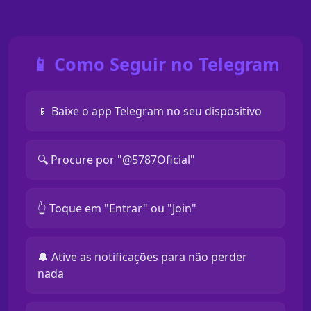
📱 Como Seguir no Telegram
📱 Baixe o app Telegram no seu dispositivo
🔍 Procure por "@5787Oficial"
👆 Toque em "Entrar" ou "Join"
🔔 Ative as notificações para não perder
nada