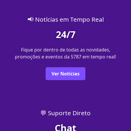
📢 Notícias em Tempo Real
24/7
Fique por dentro de todas as novidades,
promoções e eventos da 5787 em tempo real!
Ver Notícias
💬 Suporte Direto
Chat