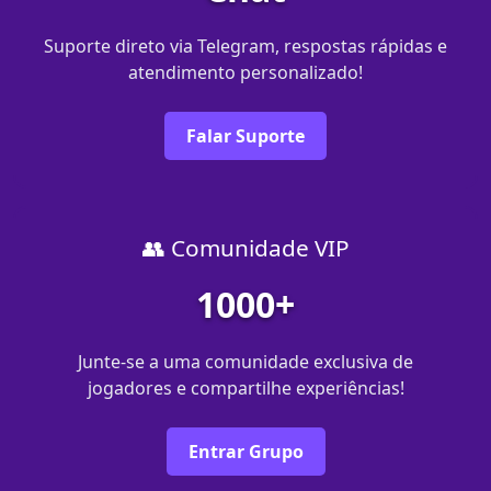
Suporte direto via Telegram, respostas rápidas e
atendimento personalizado!
Falar Suporte
👥 Comunidade VIP
1000+
Junte-se a uma comunidade exclusiva de
jogadores e compartilhe experiências!
Entrar Grupo