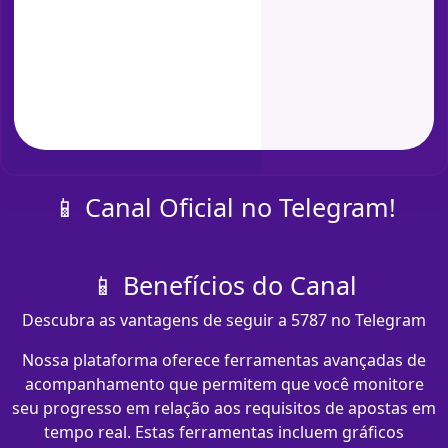
📱 Canal Oficial no Telegram!
📱 Benefícios do Canal
Descubra as vantagens de seguir a 5787 no Telegram
Nossa plataforma oferece ferramentas avançadas de
acompanhamento que permitem que você monitore
seu progresso em relação aos requisitos de apostas em
tempo real. Estas ferramentas incluem gráficos