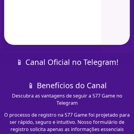
📱 Canal Oficial no Telegram!
📱 Benefícios do Canal
Descubra as vantagens de seguir a 577 Game no
Telegram
O processo de registro na 577 Game foi projetado para
ser rápido, seguro e intuitivo. Nosso formulário de
registro solicita apenas as informações essenciais