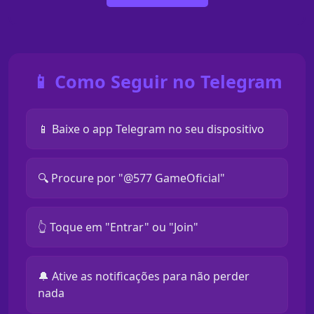
📱 Como Seguir no Telegram
📱 Baixe o app Telegram no seu dispositivo
🔍 Procure por "@577 GameOficial"
👆 Toque em "Entrar" ou "Join"
🔔 Ative as notificações para não perder
nada