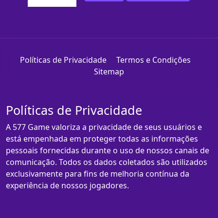
Políticas de Privacidade
Termos e Condições
Sitemap
Políticas de Privacidade
A 577 Game valoriza a privacidade de seus usuários e
está empenhada em proteger todas as informações
pessoais fornecidas durante o uso de nossos canais de
comunicação. Todos os dados coletados são utilizados
exclusivamente para fins de melhoria contínua da
experiência de nossos jogadores.