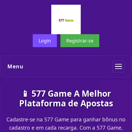
Login
Registrar-se
Menu
📱 577 Game A Melhor
Plataforma de Apostas
Cadastre-se na 577 Game para ganhar bônus no
cadastro e em cada recarga. Com a 577 Game,