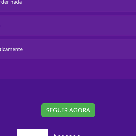
erder nada
a
aticamente
SEGUIR AGORA