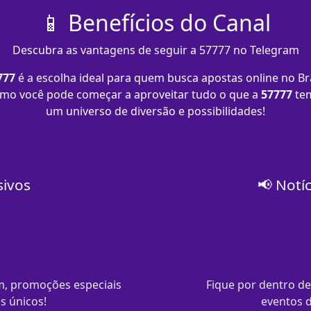
📱 Benefícios do Canal
Descubra as vantagens de seguir a 57777 no Telegram
777
é a escolha ideal para quem busca apostas online no Bra
omo você pode começar a aproveitar tudo o que a
57777
tem
um universo de diversão e possibilidades!
sivos
📢 Notí
m, promoções especiais
Fique por dentro d
s únicos!
eventos 