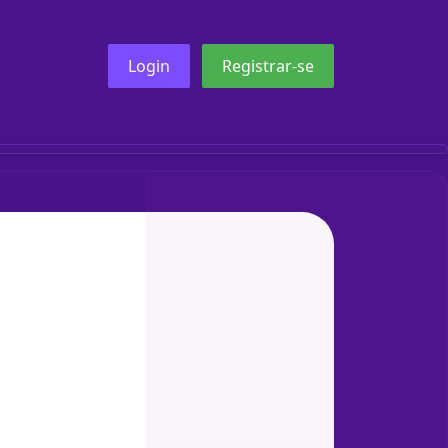
Login
Registrar-se