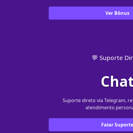
Ver Bônus
💬 Suporte Di
Cha
Suporte direto via Telegram, r
atendimento persona
Falar Suport