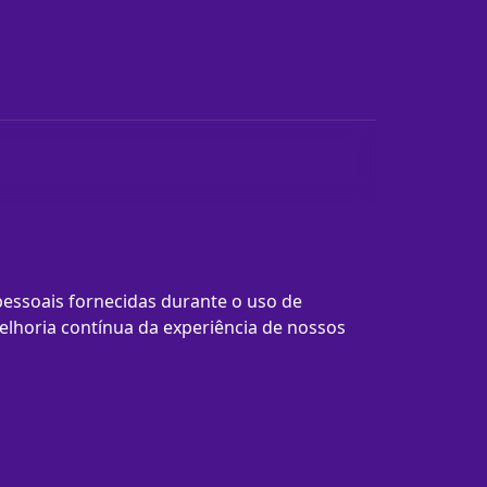
pessoais fornecidas durante o uso de
elhoria contínua da experiência de nossos