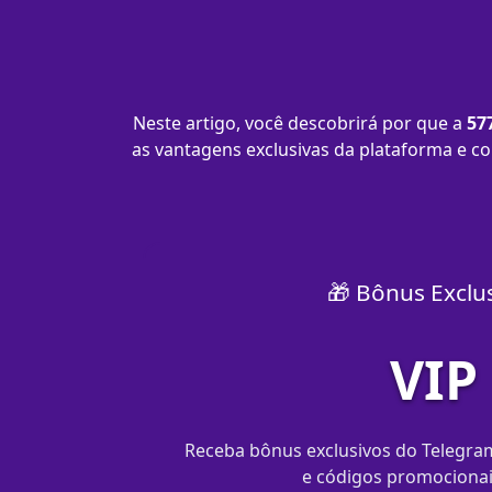
Neste artigo, você descobrirá por que a
57
as vantagens exclusivas da plataforma e c
🎁 Bônus Exclu
VIP
Receba bônus exclusivos do Telegra
e códigos promocionai