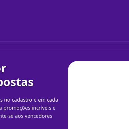
or
postas
s no cadastro e em cada
a promoções incríveis e
unte-se aos vencedores