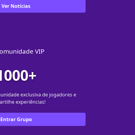
Ver Notícias
Comunidade VIP
1000+
unidade exclusiva de jogadores e
rtilhe experiências!
Entrar Grupo