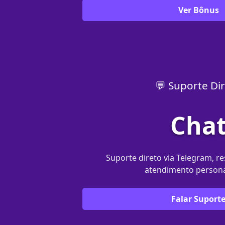
Ver Bônus
💬 Suporte Di
Cha
Suporte direto via Telegram, r
atendimento persona
Falar Suport