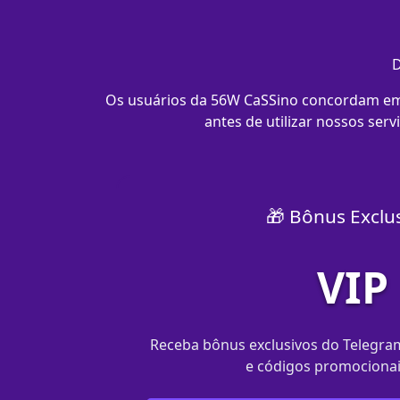
D
Os usuários da 56W CaSSino concordam em r
antes de utilizar nossos ser
🎁 Bônus Exclu
VIP
Receba bônus exclusivos do Telegra
e códigos promocionai