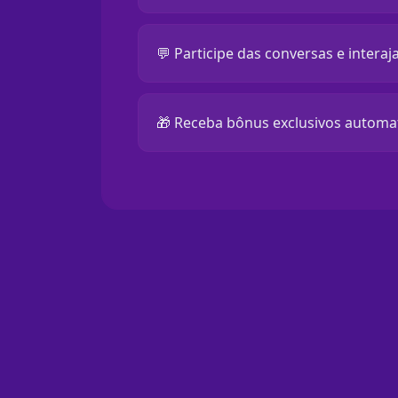
💬 Participe das conversas e interaj
🎁 Receba bônus exclusivos autom