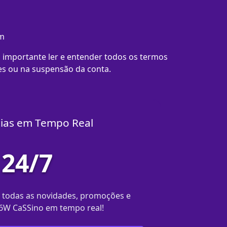
am
 importante ler e entender todos os termos
ões ou na suspensão da conta.
cias em Tempo Real
24/7
e todas as novidades, promoções e
6W CaSSino em tempo real!