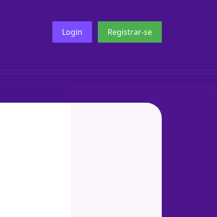
Login
Registrar-se