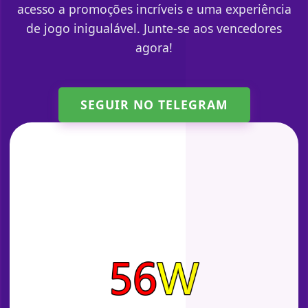
acesso a promoções incríveis e uma experiência
de jogo inigualável. Junte-se aos vencedores
agora!
SEGUIR NO TELEGRAM