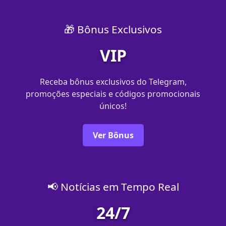
🎁 Bônus Exclusivos
VIP
Receba bônus exclusivos do Telegram,
promoções especiais e códigos promocionais
únicos!
Ver Bônus
📢 Notícias em Tempo Real
24/7