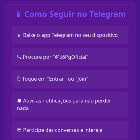
📱 Como Seguir no Telegram
📱 Baixe o app Telegram no seu dispositivo
🔍 Procure por "@56PgOficial"
👆 Toque em "Entrar" ou "Join"
🔔 Ative as notificações para não perder
nada
💬 Participe das conversas e interaja