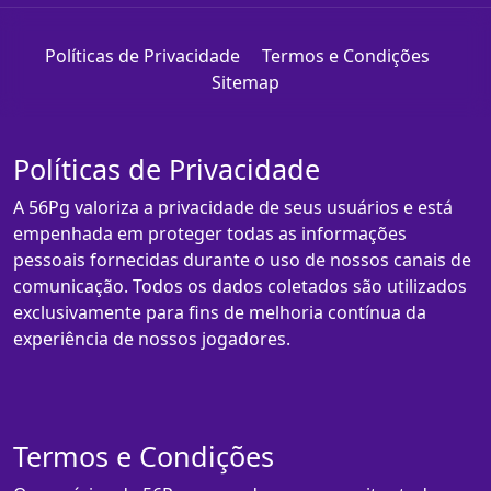
Políticas de Privacidade
Termos e Condições
Sitemap
Políticas de Privacidade
A 56Pg valoriza a privacidade de seus usuários e está
empenhada em proteger todas as informações
pessoais fornecidas durante o uso de nossos canais de
comunicação. Todos os dados coletados são utilizados
exclusivamente para fins de melhoria contínua da
experiência de nossos jogadores.
Termos e Condições