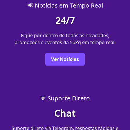
📢 Notícias em Tempo Real
24/7
Fique por dentro de todas as novidades,
promoções e eventos da 56Pg em tempo real!
Ver Notícias
💬 Suporte Direto
Chat
Suporte direto via Telegram, respostas rápidas e