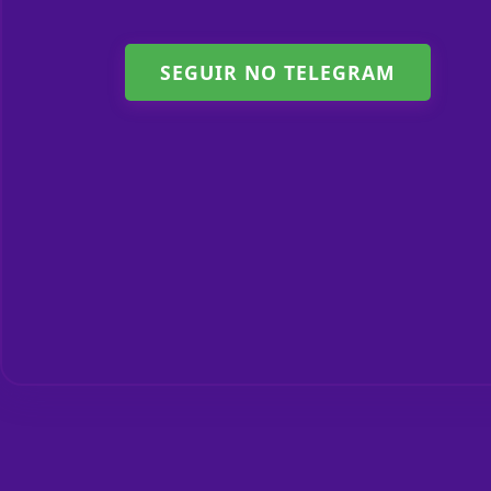
SEGUIR NO TELEGRAM