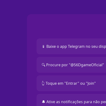
📱 Baixe o app Telegram no seu disp
🔍 Procure por "@56DgameOficial"
👆 Toque em "Entrar" ou "Join"
🔔 Ative as notificações para não p