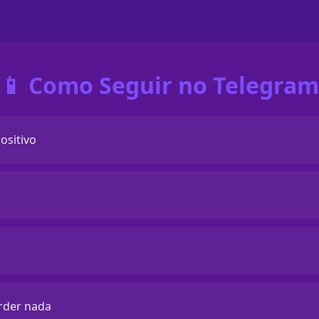
📱 Como Seguir no Telegram
ositivo
erder nada