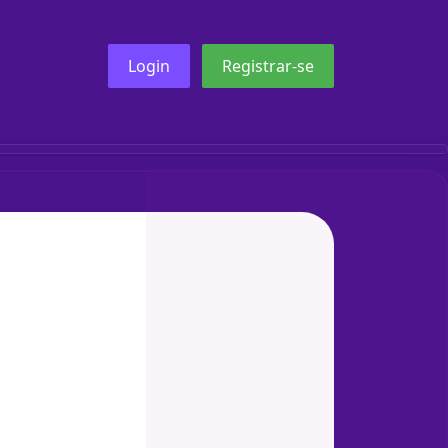
Login
Registrar-se