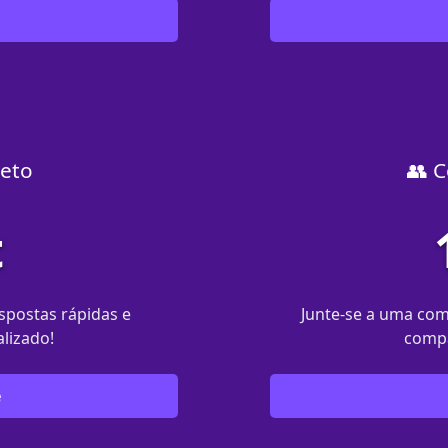
reto
👥 
t
espostas rápidas e
Junte-se a uma com
lizado!
compa
e