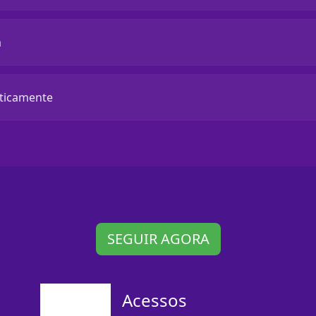
a
aticamente
SEGUIR AGORA
Acessos