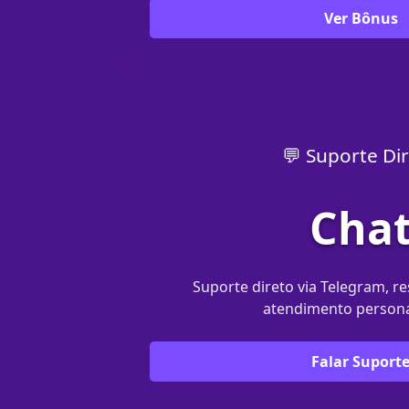
Ver Bônus
💬 Suporte Di
Cha
Suporte direto via Telegram, r
atendimento persona
Falar Suport