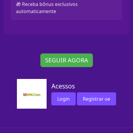
🎁 Receba bônus exclusivos
automaticamente
SEGUIR AGORA
Acessos
Login
Registrar-se