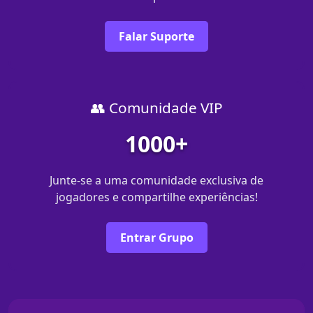
Falar Suporte
👥 Comunidade VIP
1000+
Junte-se a uma comunidade exclusiva de
jogadores e compartilhe experiências!
Entrar Grupo