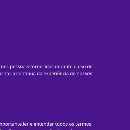
ções pessoais fornecidas durante o uso de
elhoria contínua da experiência de nossos
mportante ler e entender todos os termos