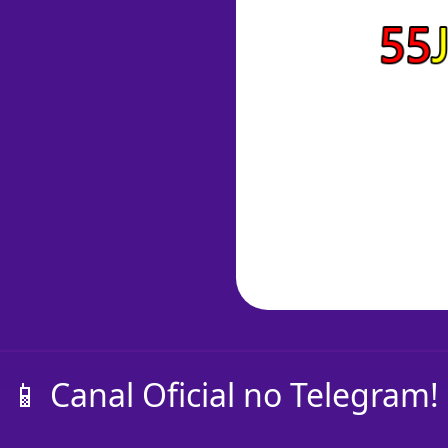
📱 Canal Oficial no Telegram!