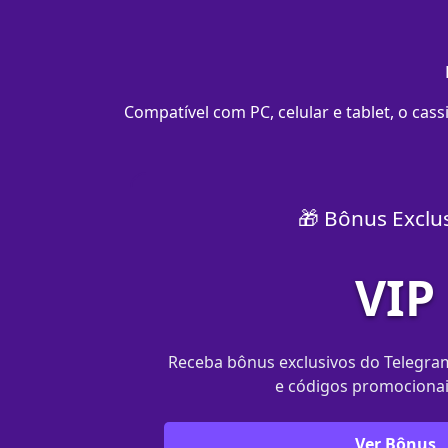
Compatível com PC, celular e tablet, o cas
🎁 Bônus Exclu
VIP
Receba bônus exclusivos do Telegra
e códigos promocionai
Ver Bônus