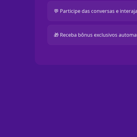
💬 Participe das conversas e interaj
🎁 Receba bônus exclusivos autom