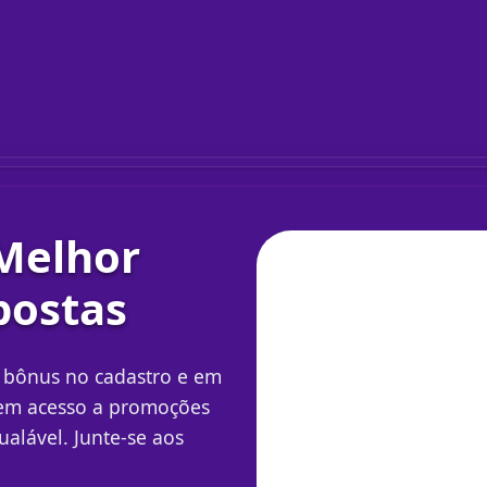
 Melhor
postas
 bônus no cadastro e em
tem acesso a promoções
ualável. Junte-se aos