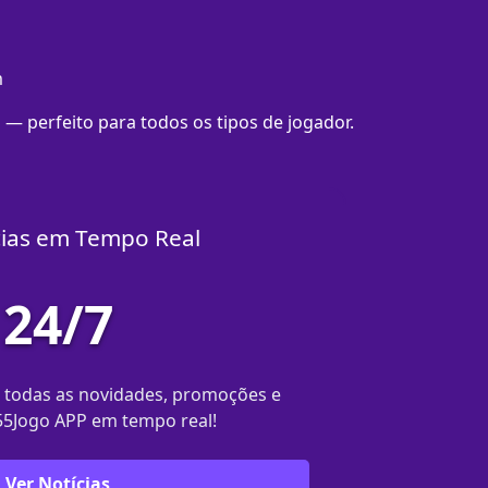
m
 — perfeito para todos os tipos de jogador.
cias em Tempo Real
24/7
e todas as novidades, promoções e
55Jogo APP em tempo real!
Ver Notícias