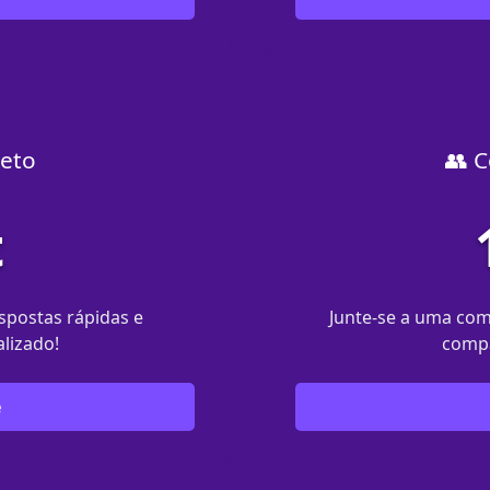
reto
👥 
t
espostas rápidas e
Junte-se a uma com
lizado!
compa
e