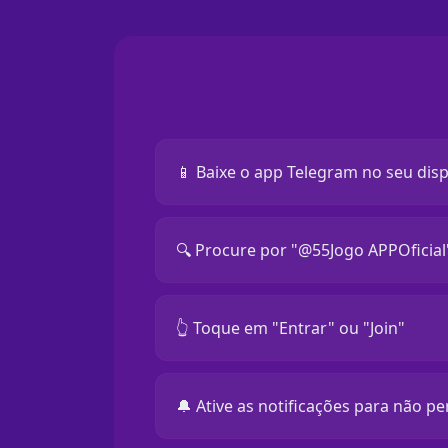
📱 Baixe o app Telegram no seu disp
🔍 Procure por "@55Jogo APPOficial
👆 Toque em "Entrar" ou "Join"
🔔 Ative as notificações para não p