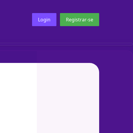
Login
Registrar-se