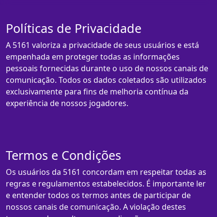
Políticas de Privacidade
A 5161 valoriza a privacidade de seus usuários e está
empenhada em proteger todas as informações
pessoais fornecidas durante o uso de nossos canais de
comunicação. Todos os dados coletados são utilizados
exclusivamente para fins de melhoria contínua da
experiência de nossos jogadores.
Termos e Condições
Os usuários da 5161 concordam em respeitar todas as
regras e regulamentos estabelecidos. É importante ler
e entender todos os termos antes de participar de
nossos canais de comunicação. A violação destes