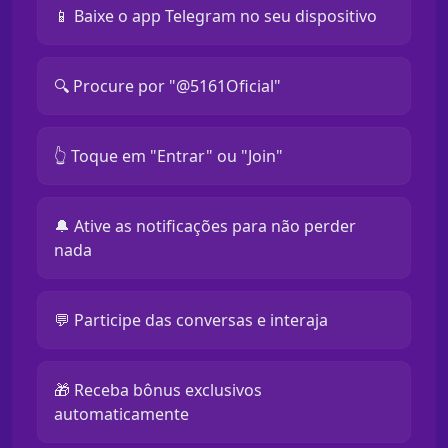
📱 Baixe o app Telegram no seu dispositivo
🔍 Procure por "@5161Oficial"
👆 Toque em "Entrar" ou "Join"
🔔 Ative as notificações para não perder
nada
💬 Participe das conversas e interaja
🎁 Receba bônus exclusivos
automaticamente