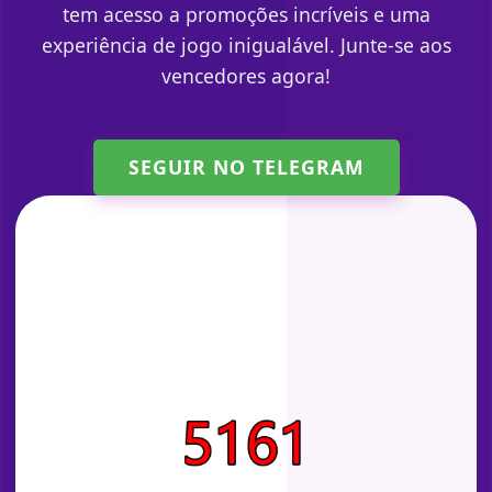
tem acesso a promoções incríveis e uma
experiência de jogo inigualável. Junte-se aos
vencedores agora!
SEGUIR NO TELEGRAM