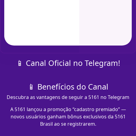
📱 Canal Oficial no Telegram!
📱 Benefícios do Canal
Descubra as vantagens de seguir a 5161 no Telegram
A 5161 lançou a promoção “cadastro premiado” —
novos usuários ganham bônus exclusivos da 5161
Brasil ao se registrarem.