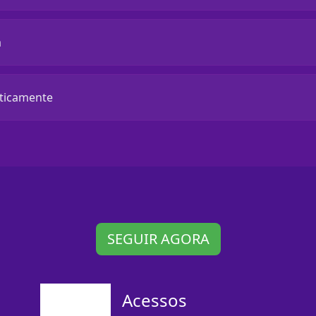
a
aticamente
SEGUIR AGORA
Acessos