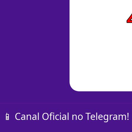
📱 Canal Oficial no Telegram!