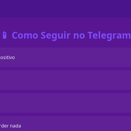
📱 Como Seguir no Telegram
ositivo
erder nada