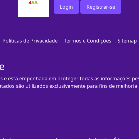
Login
Registrar-se
Políticas de Privacidade
Termos e Condições
Sitemap
de
ios e está empenhada em proteger todas as informações pe
tados são utilizados exclusivamente para fins de melhoria