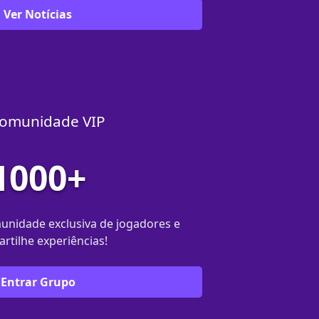
Ver Notícias
Comunidade VIP
1000+
unidade exclusiva de jogadores e
rtilhe experiências!
Entrar Grupo