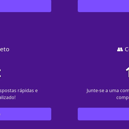
reto
👥 
t
espostas rápidas e
Junte-se a uma com
lizado!
compa
e