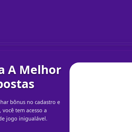
a A Melhor
postas
nhar bônus no cadastro e
, você tem acesso a
e jogo inigualável.