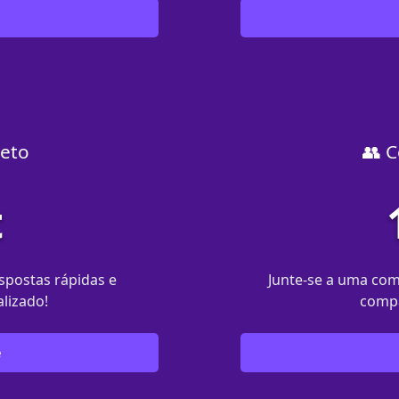
reto
👥 
t
espostas rápidas e
Junte-se a uma com
lizado!
compa
e