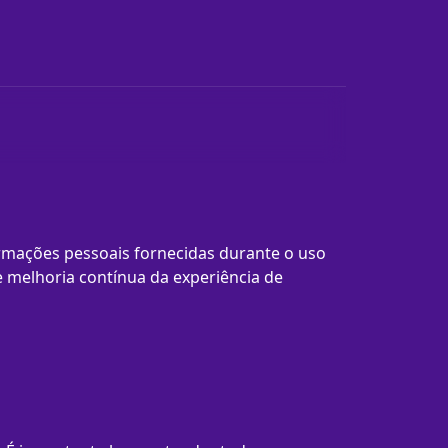
ormações pessoais fornecidas durante o uso
e melhoria contínua da experiência de