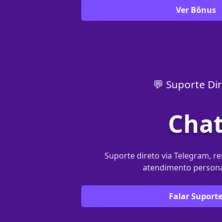
Ver Bônus
💬 Suporte Di
Cha
Suporte direto via Telegram, r
atendimento persona
Falar Suport