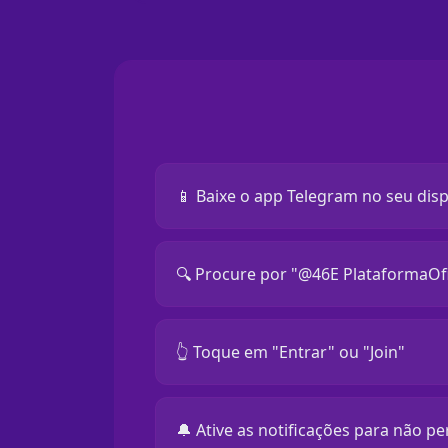
📱 Baixe o app Telegram no seu disp
🔍 Procure por "@46E PlataformaOfi
👆 Toque em "Entrar" ou "Join"
🔔 Ative as notificações para não p