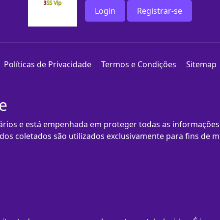
Login
Registrar-se
Políticas de Privacidade
Termos e Condições
Sitemap
de
suários e está empenhada em proteger todas as informações
os coletados são utilizados exclusivamente para fins de m