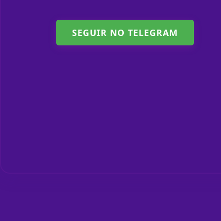
SEGUIR NO TELEGRAM