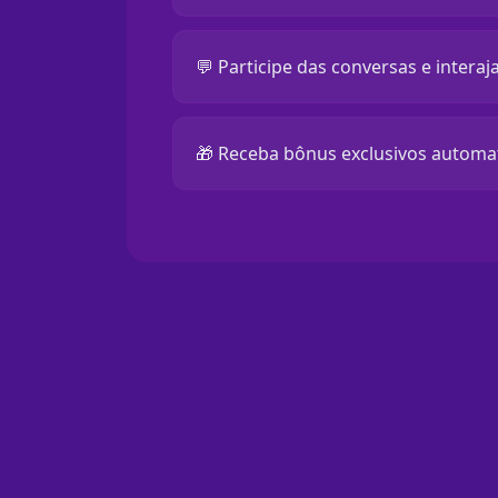
💬 Participe das conversas e interaj
🎁 Receba bônus exclusivos autom