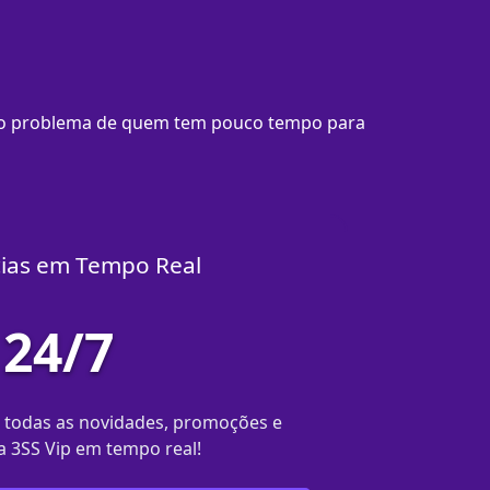
ve o problema de quem tem pouco tempo para
cias em Tempo Real
24/7
e todas as novidades, promoções e
a 3SS Vip em tempo real!