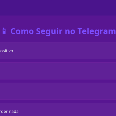
📱 Como Seguir no Telegram
ositivo
erder nada