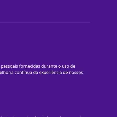
 pessoais fornecidas durante o uso de
elhoria contínua da experiência de nossos