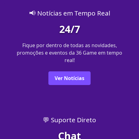
📢 Notícias em Tempo Real
24/7
Fique por dentro de todas as novidades,
promoções e eventos da 36 Game em tempo
real!
Ver Notícias
💬 Suporte Direto
Chat