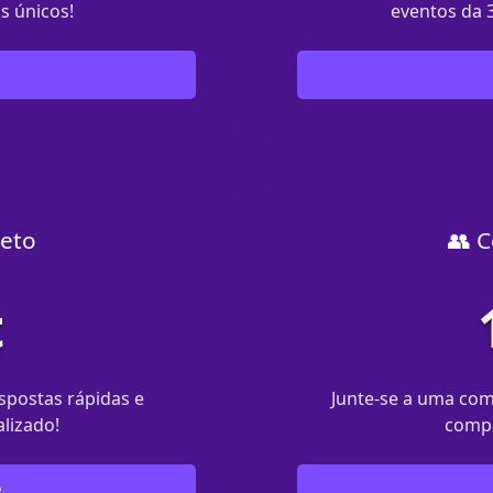
s únicos!
eventos da 
reto
👥 
t
espostas rápidas e
Junte-se a uma com
lizado!
compa
e