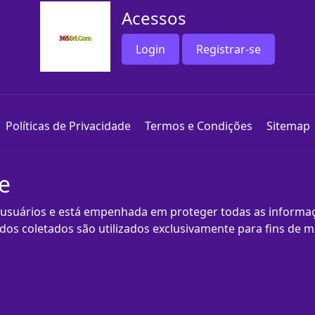
Acessos
Login
Registrar-se
Políticas de Privacidade
Termos e Condições
Sitemap
de
s usuários e está empenhada em proteger todas as informa
os coletados são utilizados exclusivamente para fins de m