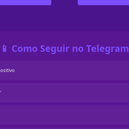
📱 Como Seguir no Telegram
ositivo
"