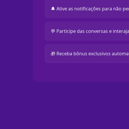
🔔 Ative as notificações para não p
💬 Participe das conversas e interaj
🎁 Receba bônus exclusivos autom