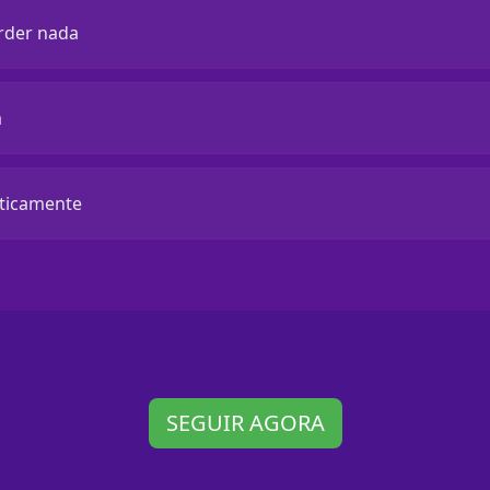
erder nada
a
aticamente
SEGUIR AGORA