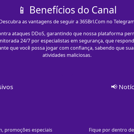
📱 Benefícios do Canal
Descubra as vantagens de seguir a 365Brl.Com no Telegra
ntra ataques DDoS, garantindo que nossa plataforma per
onitorada 24/7 por especialistas em segurança, que resp
rante que você possa jogar com confiança, sabendo que sua
atividades maliciosas.
sivos
📢 Notí
m, promoções especiais
Fique por dentro d