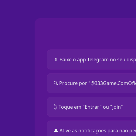
📱 Baixe o app Telegram no seu disp
🔍 Procure por "@333Game.ComOfic
👆 Toque em "Entrar" ou "Join"
🔔 Ative as notificações para não p