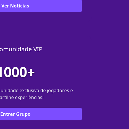
Ver Notícias
Comunidade VIP
1000+
unidade exclusiva de jogadores e
rtilhe experiências!
Entrar Grupo