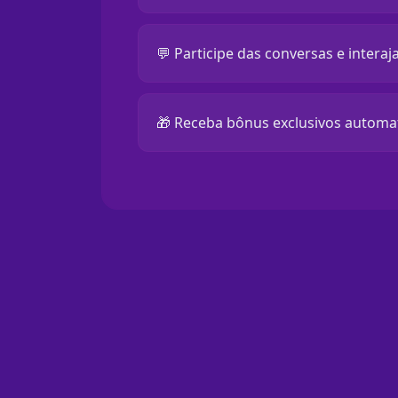
💬 Participe das conversas e interaj
🎁 Receba bônus exclusivos autom