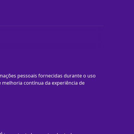
mações pessoais fornecidas durante o uso
e melhoria contínua da experiência de