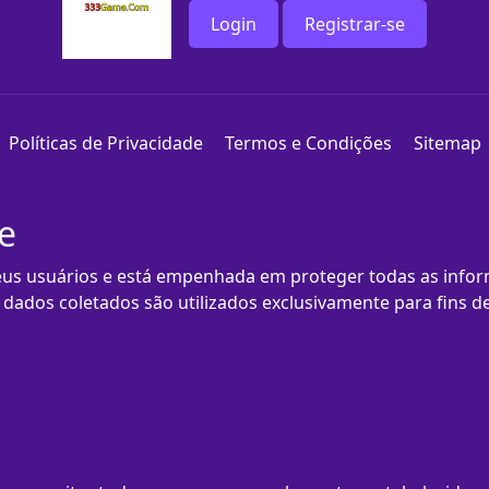
Login
Registrar-se
Políticas de Privacidade
Termos e Condições
Sitemap
de
eus usuários e está empenhada em proteger todas as infor
dados coletados são utilizados exclusivamente para fins d