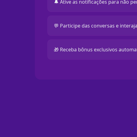
🔔 Ative as notificações para não p
💬 Participe das conversas e interaj
🎁 Receba bônus exclusivos autom