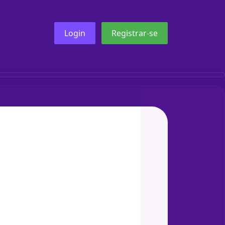
Login
Registrar-se