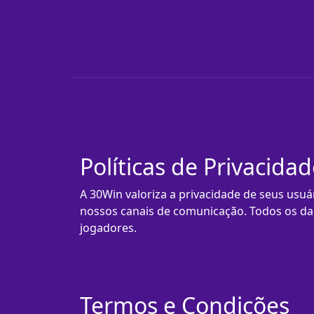
Políticas de Privacida
A 30Win valoriza a privacidade de seus usu
nossos canais de comunicação. Todos os dad
jogadores.
Termos e Condições