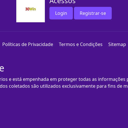
Acessos
Login
Registrar-se
Políticas de Privacidade
Termos e Condições
Sitemap
de
ários e está empenhada em proteger todas as informações 
os coletados são utilizados exclusivamente para fins de m