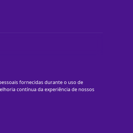
pessoais fornecidas durante o uso de
elhoria contínua da experiência de nossos