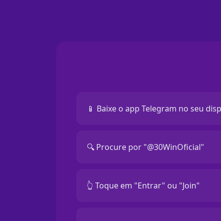
📱 Baixe o app Telegram no seu disp
🔍 Procure por "@30WinOficial"
👆 Toque em "Entrar" ou "Join"