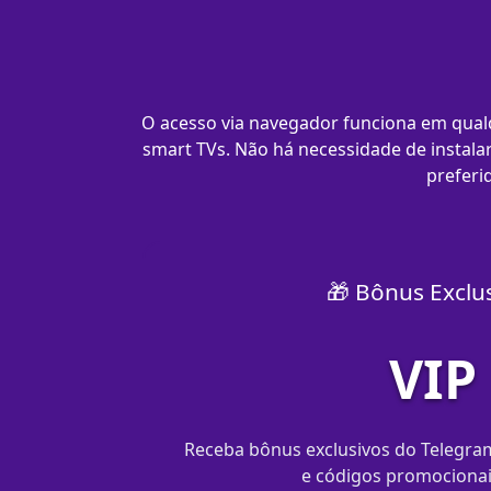
O acesso via navegador funciona em qual
smart TVs. Não há necessidade de instala
preferi
🎁 Bônus Exclu
VIP
Receba bônus exclusivos do Telegra
e códigos promocionai