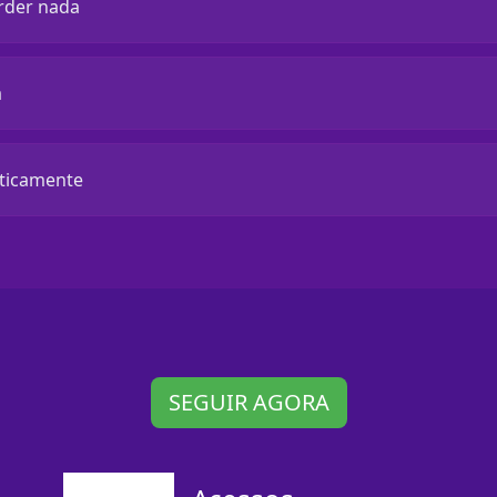
erder nada
a
aticamente
SEGUIR AGORA