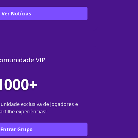
Ver Notícias
Comunidade VIP
1000+
unidade exclusiva de jogadores e
rtilhe experiências!
Entrar Grupo