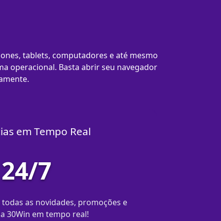
hones, tablets, computadores e até mesmo
ma operacional. Basta abrir seu navegador
tamente.
cias em Tempo Real
24/7
e todas as novidades, promoções e
a 30Win em tempo real!