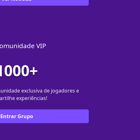
Comunidade VIP
1000+
unidade exclusiva de jogadores e
rtilhe experiências!
Entrar Grupo