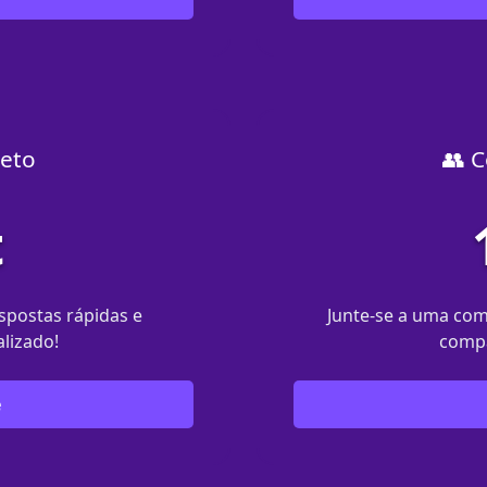
reto
👥 
t
espostas rápidas e
Junte-se a uma com
lizado!
compa
e