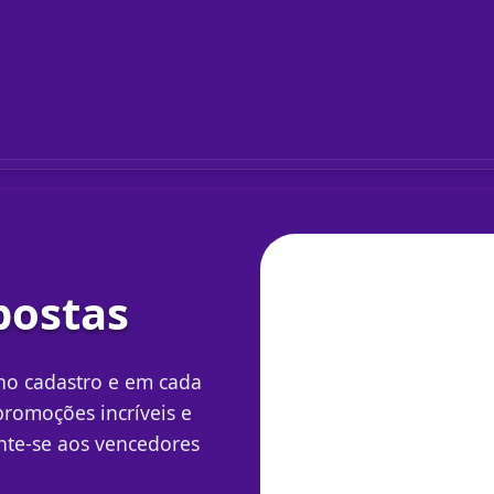
postas
no cadastro e em cada
promoções incríveis e
unte-se aos vencedores