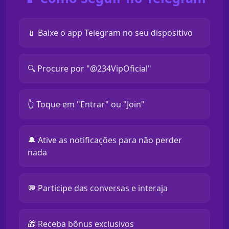
📱 Baixe o app Telegram no seu dispositivo
🔍 Procure por "@234VipOficial"
👆 Toque em "Entrar" ou "Join"
🔔 Ative as notificações para não perder
nada
💬 Participe das conversas e interaja
🎁 Receba bônus exclusivos