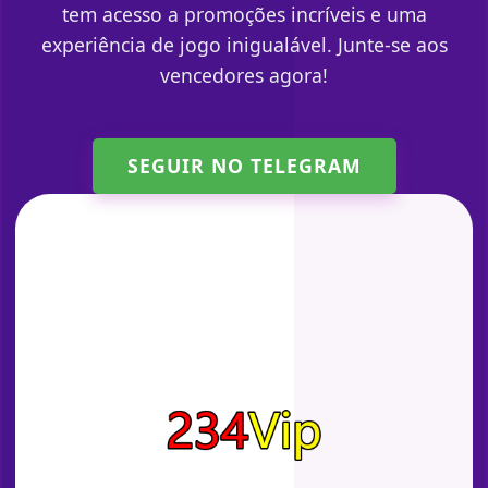
tem acesso a promoções incríveis e uma
experiência de jogo inigualável. Junte-se aos
vencedores agora!
SEGUIR NO TELEGRAM