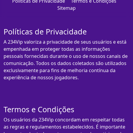
Políticas de Privacidade
Termos e Condições
Sitemap
Políticas de Privacidade
A 234Vip valoriza a privacidade de seus usuários e está
empenhada em proteger todas as informações
pessoais fornecidas durante o uso de nossos canais de
comunicação. Todos os dados coletados são utilizados
exclusivamente para fins de melhoria contínua da
experiência de nossos jogadores.
Termos e Condições
Os usuários da 234Vip concordam em respeitar todas
as regras e regulamentos estabelecidos. É importante