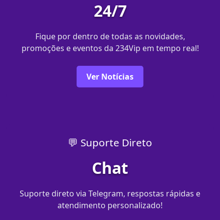
24/7
Fique por dentro de todas as novidades,
promoções e eventos da 234Vip em tempo real!
Ver Notícias
💬 Suporte Direto
Chat
Suporte direto via Telegram, respostas rápidas e
atendimento personalizado!