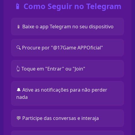
📱 Como Seguir no Telegram
📱 Baixe o app Telegram no seu dispositivo
🔍 Procure por "@17Game APPOficial"
👆 Toque em "Entrar" ou "Join"
🔔 Ative as notificações para não perder
nada
💬 Participe das conversas e interaja