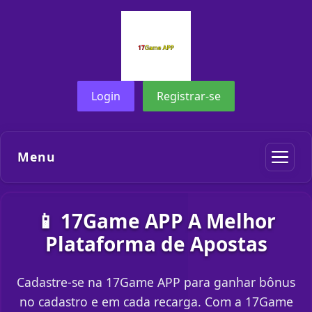
Login
Registrar-se
Menu
📱 17Game APP A Melhor
Plataforma de Apostas
Cadastre-se na 17Game APP para ganhar bônus
no cadastro e em cada recarga. Com a 17Game