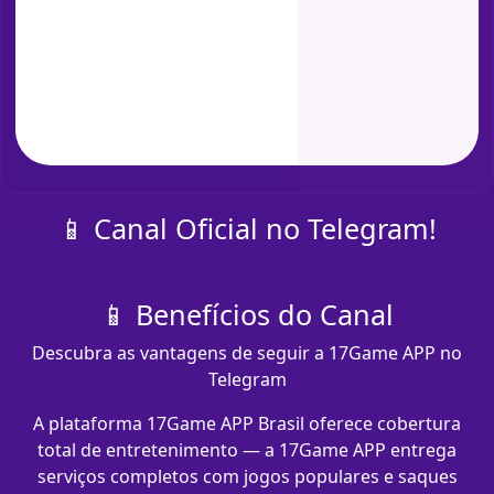
📱 Canal Oficial no Telegram!
📱 Benefícios do Canal
Descubra as vantagens de seguir a 17Game APP no
Telegram
A plataforma 17Game APP Brasil oferece cobertura
total de entretenimento — a 17Game APP entrega
serviços completos com jogos populares e saques