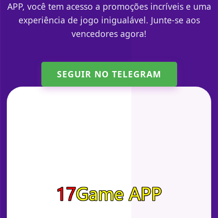
APP, você tem acesso a promoções incríveis e uma
experiência de jogo inigualável. Junte-se aos
vencedores agora!
SEGUIR NO TELEGRAM