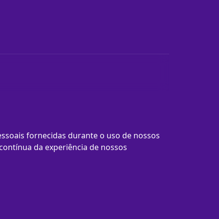
essoais fornecidas durante o uso de nossos
 contínua da experiência de nossos