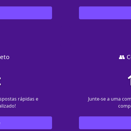
reto
👥 
t
espostas rápidas e
Junte-se a uma com
lizado!
compa
e