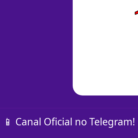
📱 Canal Oficial no Telegram!