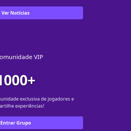
Ver Notícias
Comunidade VIP
1000+
unidade exclusiva de jogadores e
rtilhe experiências!
Entrar Grupo