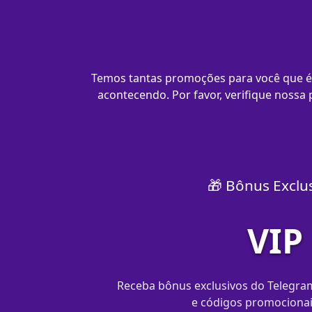
Temos tantas promoções para você que é 
acontecendo. Por favor, verifique noss
🎁 Bônus Exclu
VIP
Receba bônus exclusivos do Telegra
e códigos promocionai