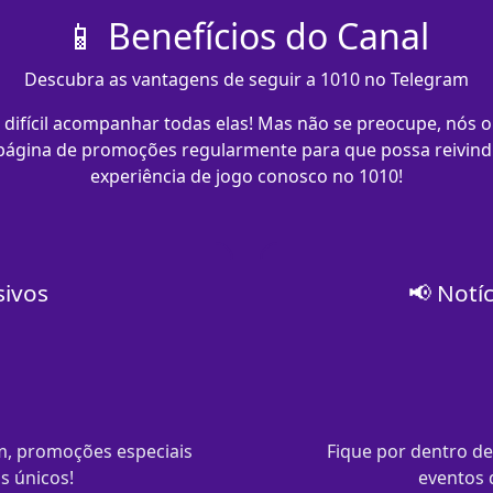
📱 Benefícios do Canal
Descubra as vantagens de seguir a 1010 no Telegram
difícil acompanhar todas elas! Mas não se preocupe, nós
a página de promoções regularmente para que possa reivind
experiência de jogo conosco no 1010!
sivos
📢 Notí
m, promoções especiais
Fique por dentro d
s únicos!
eventos 