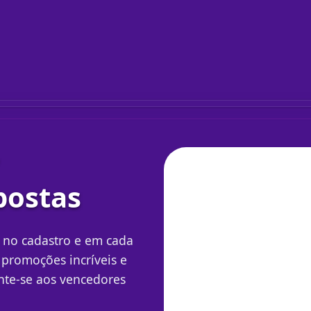
postas
 no cadastro e em cada
 promoções incríveis e
unte-se aos vencedores