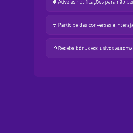
🔔 Ative as notificações para não p
💬 Participe das conversas e interaj
🎁 Receba bônus exclusivos autom