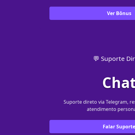
Ver Bônus
💬 Suporte Di
Cha
Suporte direto via Telegram, r
atendimento persona
Falar Suport