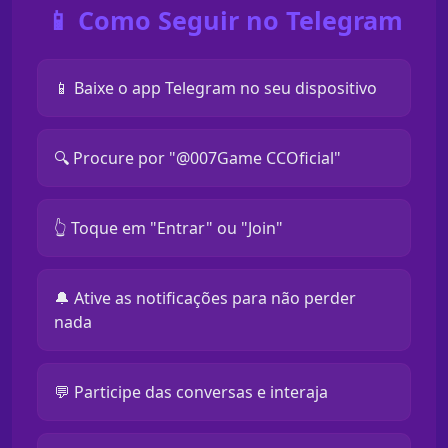
📱 Como Seguir no Telegram
📱 Baixe o app Telegram no seu dispositivo
🔍 Procure por "@007Game CCOficial"
👆 Toque em "Entrar" ou "Join"
🔔 Ative as notificações para não perder
nada
💬 Participe das conversas e interaja