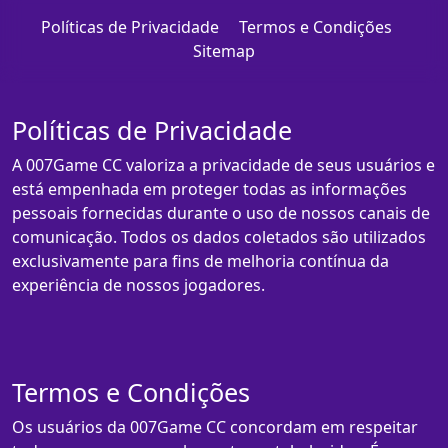
Políticas de Privacidade
Termos e Condições
Sitemap
Políticas de Privacidade
A 007Game CC valoriza a privacidade de seus usuários e
está empenhada em proteger todas as informações
pessoais fornecidas durante o uso de nossos canais de
comunicação. Todos os dados coletados são utilizados
exclusivamente para fins de melhoria contínua da
experiência de nossos jogadores.
Termos e Condições
Os usuários da 007Game CC concordam em respeitar