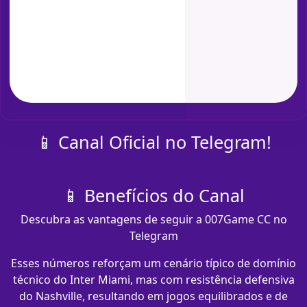
📱 Canal Oficial no Telegram!
📱 Benefícios do Canal
Descubra as vantagens de seguir a 007Game CC no
Telegram
Esses números reforçam um cenário típico de domínio
técnico do Inter Miami, mas com resistência defensiva
do Nashville, resultando em jogos equilibrados e de