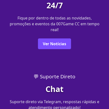
24/7
Fique por dentro de todas as novidades,
promoções e eventos da 007Game CC em tempo
real!
Ver Notícias
💬 Suporte Direto
Chat
Suporte direto via Telegram, respostas rápidas e
atendimento personalizado!